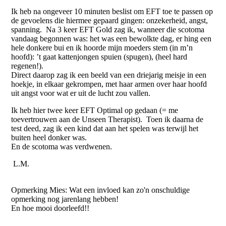
Ik heb na ongeveer 10 minuten beslist om EFT toe te passen op
de gevoelens die hiermee gepaard gingen: onzekerheid, angst,
spanning. Na 3 keer EFT Gold zag ik, wanneer die scotoma
vandaag begonnen was: het was een bewolkte dag, er hing een
hele donkere bui en ik hoorde mijn moeders stem (in m’n
hoofd): ’t gaat kattenjongen spuien (spugen), (heel hard
regenen!).
Direct daarop zag ik een beeld van een driejarig meisje in een
hoekje, in elkaar gekrompen, met haar armen over haar hoofd
uit angst voor wat er uit de lucht zou vallen.
Ik heb hier twee keer EFT Optimal op gedaan (= me
toevertrouwen aan de Unseen Therapist). Toen ik daarna de
test deed, zag ik een kind dat aan het spelen was terwijl het
buiten heel donker was.
En de scotoma was verdwenen.
L.M.
Opmerking Mies: Wat een invloed kan zo'n onschuldige
opmerking nog jarenlang hebben!
En hoe mooi doorleefd!!