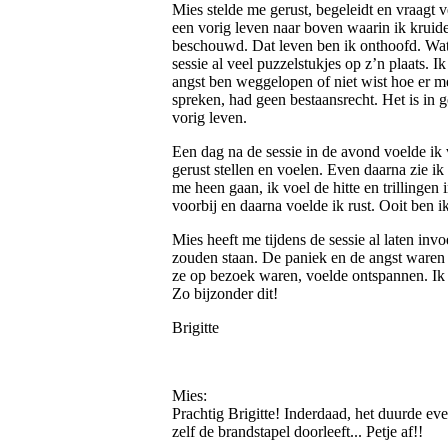
Mies stelde me gerust, begeleidt en vraagt
een vorig leven naar boven waarin ik kruid
beschouwd. Dat leven ben ik onthoofd. Wat 
sessie al veel puzzelstukjes op z’n plaats. I
angst ben weggelopen of niet wist hoe er me
spreken, had geen bestaansrecht. Het is in g
vorig leven.
Een dag na de sessie in de avond voelde ik
gerust stellen en voelen. Even daarna zie
me heen gaan, ik voel de hitte en trillingen
voorbij en daarna voelde ik rust. Ooit ben 
Mies heeft me tijdens de sessie al laten in
zouden staan. De paniek en de angst waren
ze op bezoek waren, voelde ontspannen. Ik
Zo bijzonder dit!
Brigitte
Mies:
Prachtig Brigitte! Inderdaad, het duurde eve
zelf de brandstapel doorleeft... Petje af!!