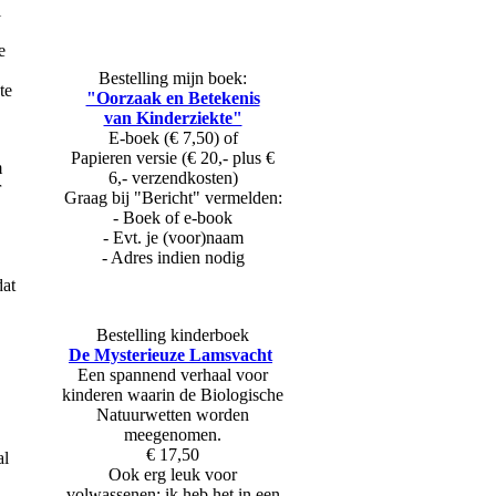
l
e
Bestelling mijn boek:
te
"Oorzaak en Betekenis
van Kinderziekte"
E-boek (€ 7,50) of
Papieren versie (€ 20,- plus €
m
6,- verzendkosten)
r
Graag bij "Bericht" vermelden:
- Boek of e-book
- Evt. je (voor)naam
- Adres indien nodig
dat
.
Bestelling kinderboek
De Mysterieuze Lamsvacht
Een spannend verhaal voor
kinderen waarin de Biologische
Natuurwetten worden
meegenomen.
€ 17,50
al
Ook erg leuk voor
volwassenen: ik heb het in een