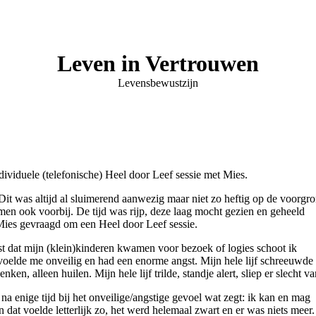
Leven in Vertrouwen
Levensbewustzijn
dividuele (telefonische) Heel door Leef sessie met Mies.
 Dit was altijd al sluimerend aanwezig maar niet zo heftig op de voorgr
men ook voorbij. De tijd was rijp, deze laag mocht gezien en geheeld
 Mies gevraagd om een Heel door Leef sessie.
st dat mijn (klein)kinderen kwamen voor bezoek of logies schoot ik
 voelde me onveilig en had een enorme angst. Mijn hele lijf schreeuwde
en, alleen huilen. Mijn hele lijf trilde, standje alert, sliep er slecht va
na enige tijd bij het onveilige/angstige gevoel wat zegt: ik kan en mag
n dat voelde letterlijk zo, het werd helemaal zwart en er was niets meer.