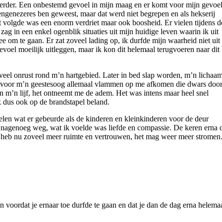
 verder. Een onbestemd gevoel in mijn maag en er komt voor mijn gevoe
engenezeres ben geweest, maar dat werd niet begrepen en als hekserij
volgde was een enorm verdriet maar ook boosheid. Er vielen tijdens d
k zag in een enkel ogenblik situaties uit mijn huidige leven waarin ik uit
e om te gaan. Er zat zoveel lading op, ik durfde mijn waarheid niet uit 
evoel moeilijk uitleggen, maar ik kon dit helemaal terugvoeren naar dit
 veel onrust rond m’n hartgebied. Later in bed slap worden, m’n lichaa
 ik voor m’n geestesoog allemaal vlammen op me afkomen die dwars doo
 in m’n lijf, het ontneemt me de adem. Het was intens maar heel snel
ik dus ook op de brandstapel beland.
voelen wat er gebeurde als de kinderen en kleinkinderen voor de deur
 nagenoeg weg, wat ik voelde was liefde en compassie. De keren erna 
 heb nu zoveel meer ruimte en vertrouwen, het mag weer meer stromen
n voordat je ernaar toe durfde te gaan en dat je dan de dag erna helema